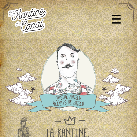
ACCUEIL
À PROPOS
×
☰
ÉCO RESPONSABLE
BOUTIQUE
GALERIE
LOUEZ LA KANTINE
CONTACT